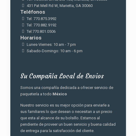
the
431 Pat Mell Rd W, Marietta, GA 30060
product
Teléfonos
page
Tel: 770.875.3992
Tel: 770.882.9192
Tel:770.801.0506
Horarios
Lunes-Viernes: 10 am - 7 pm
Sabado-Domingo: 10 am - 6 pm
Su Compañía Local de Envios
Somos una compañía dedicada a ofrecer servicio de
paquetería a todo
México
Nuestro servicio es su mejor opción para enviarle a
sus familiares lo que desean o necesitan a un precio
que esta al alcance de su bolsillo. Estamos al
pendiente de proveer un buen servicio y buena calidad
de entrega para la satisfacción del cliente.